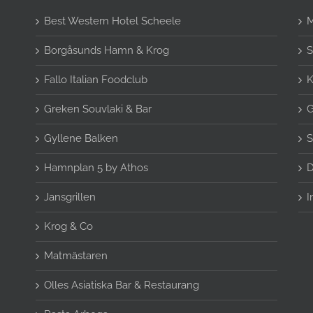
Best Western Hotel Scheele
M
Borgåsunds Hamn & Krog
S
Fallo Italian Foodclub
K
Greken Souvlaki & Bar
G
Gyllene Balken
S
Hamnplan 5 by Athos
D
Jansgrillen
I
Krog & Co
Matmästaren
Olles Asiatiska Bar & Restaurang