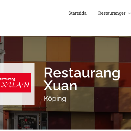
Startsida
Restauranger
R
e
s
t
a
u
r
a
n
g
X
u
a
n
Köping