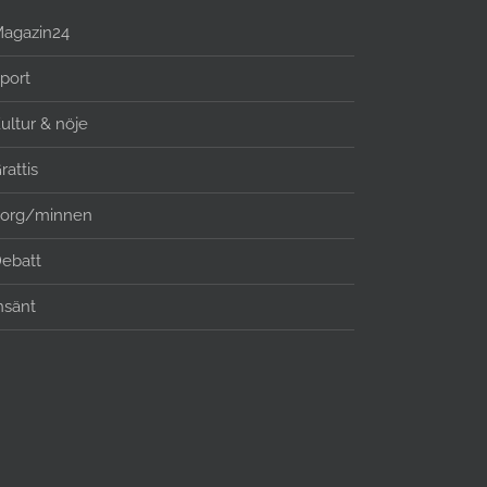
agazin24
port
ultur & nöje
rattis
org/minnen
ebatt
nsänt