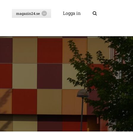
Logga in
magazin24.se
>>