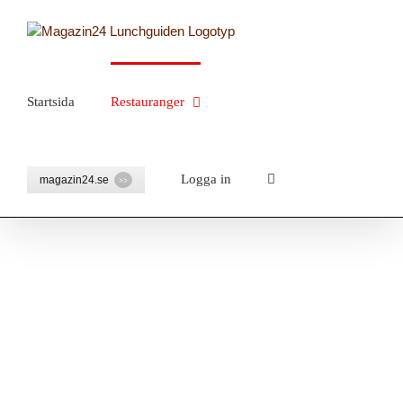
Fortsätt
till
innehållet
Startsida
Restauranger
Logga in
magazin24.se
>>