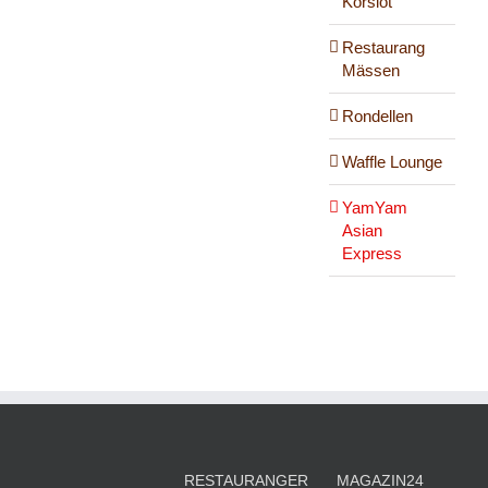
Korslöt
Restaurang
Mässen
Rondellen
Waffle Lounge
YamYam
Asian
Express
RESTAURANGER
MAGAZIN24