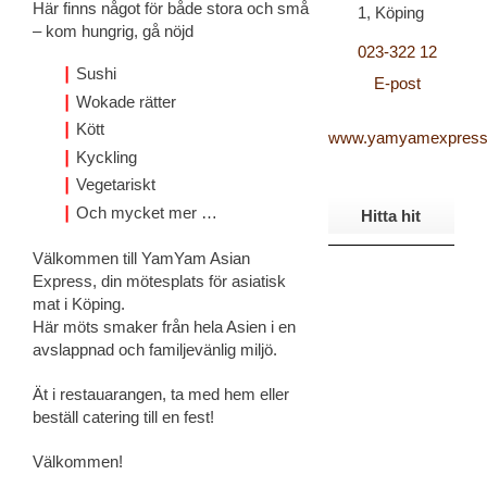
Här finns något för både stora och små
1, Köping
– kom hungrig, gå nöjd
023-322 12
Sushi
E-post
Wokade rätter
Kött
www.yamyamexpress
Kyckling
Vegetariskt
Och mycket mer …
Hitta hit
Välkommen till YamYam Asian
Express, din mötesplats för asiatisk
mat i Köping.
Här möts smaker från hela Asien i en
avslappnad och familjevänlig miljö.
Ät i restauarangen, ta med hem eller
beställ catering till en fest!
Välkommen!