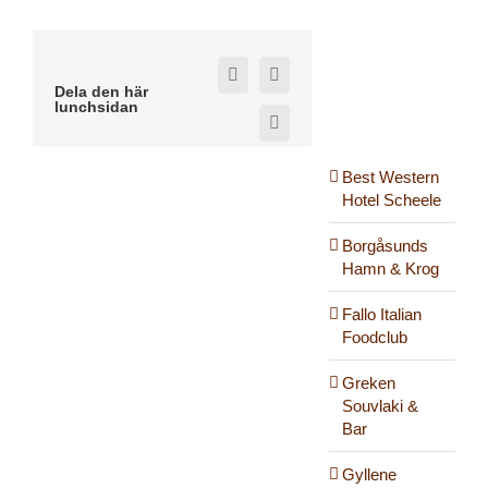
Facebook
X
Dela den här
lunchsidan
E-
post
Best Western
Hotel Scheele
Borgåsunds
Hamn & Krog
Fallo Italian
Foodclub
Greken
Souvlaki &
Bar
Gyllene