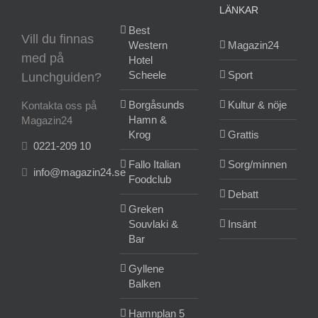
LÄNKAR
Best
Vill du finnas
Western
Magazin24
med på
Hotel
Scheele
Sport
Lunchguiden?
Borgåsunds
Kultur & nöje
Kontakta oss på
Hamn &
Magazin24
Krog
Grattis
0221-209 10
Fallo Italian
Sorg/minnen
info@magazin24.se
Foodclub
Debatt
Greken
Souvlaki &
Insänt
Bar
Gyllene
Balken
Hamnplan 5